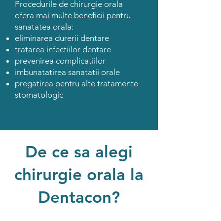
Procedurile de chirurgie orala
ofera mai multe beneficii pentru
sanatatea orala:
eliminarea durerii dentare
tratarea infectiilor dentare
prevenirea complicatiilor
imbunatatirea sanatatii orale
pregatirea pentru alte tratamente
stomatologic
De ce sa alegi
chirurgie orala
la
Dentacon?