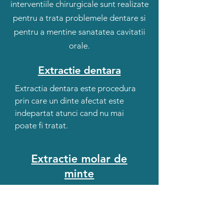
interventiile chirurgicale sunt realizate
pentru a trata problemele dentare si
pentru a mentine sanatatea cavitatii
orale.
Extractie dentara
Extractia dentara este procedura
prin care un dinte afectat este
indepartat atunci cand nu mai
poate fi tratat.
Extractie molar de
minte
Extractia molarului de minte este
recomandata atunci cand acesta
provoaca durere, infectie sau nu