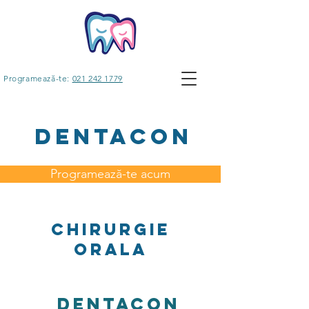
Programează-te:
021 242 1779
DentaCon
Programează-te acum
Chirurgie
orala
Dentacon
Clinica
–