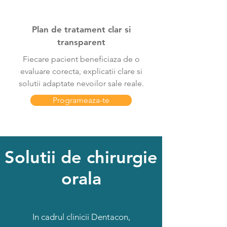
Plan de tratament clar si
transparent
Fiecare pacient beneficiaza de o
evaluare corecta, explicatii clare si
solutii adaptate nevoilor sale reale.
Programeaza-te
Solutii de chirurgie
orala
In cadrul clinicii Dentacon,