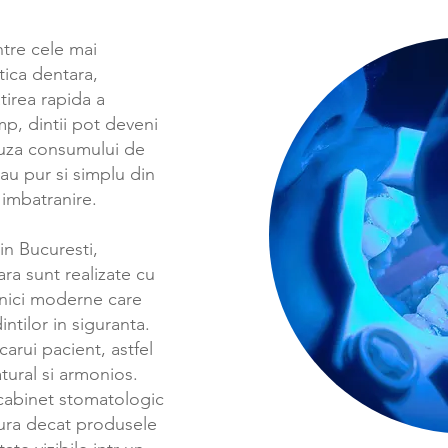
ntre cele mai
ica dentara,
irea rapida a
mp, dintii pot deveni
cauza consumului de
sau pur si simplu din
 imbatranire.
in Bucuresti,
ra sunt realizate cu
hnici moderne care
ntilor in siguranta.
arui pacient, astfel
natural si armonios.
 cabinet stomatologic
gura decat produsele