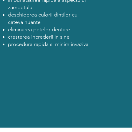
imbunatatirea rapida a aspectului
zambetului
deschiderea culorii dintilor cu
cateva nuante
eliminarea petelor dentare
cresterea increderii in sine
procedura rapida si minim invaziva