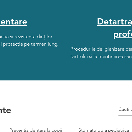
entare
Detartra
prof
ia și rezistența dinților
și protecție pe termen lung.
Procedurile de igienizare de
tartrului si la mentinerea sana
nte
Preventia dentara la copii
Stomatologia pediatrica