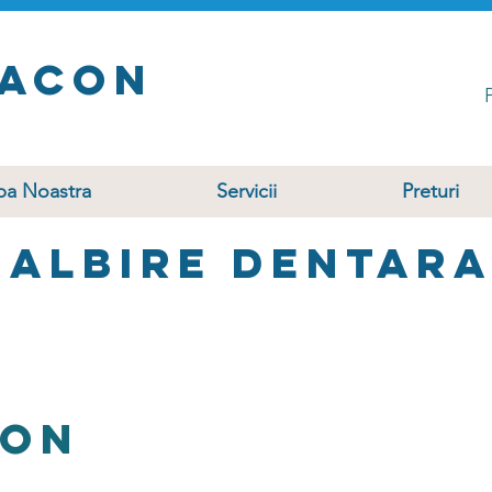
taCon
pa Noastra
Servicii
Preturi
Albire dentar
con
– stomatologie modernă în București