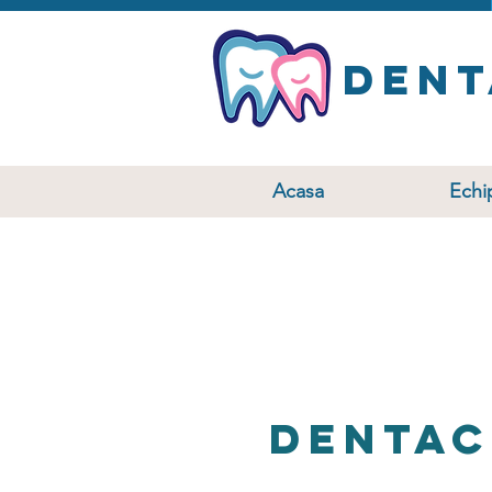
Den
Acasa
Echi
Denta
Clinica