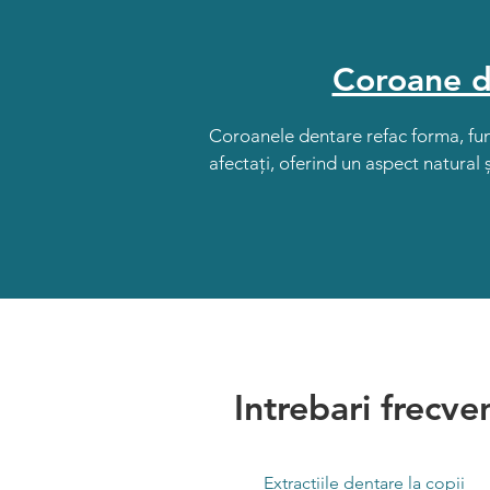
Coroane d
Coroanele dentare refac forma, funcț
afectați, oferind un aspect natural 
Intrebari frecve
Extractiile dentare la copii