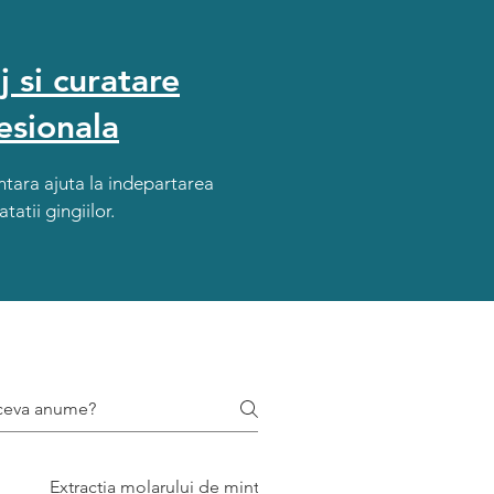
j si curatare
esionala
ntara ajuta la indepartarea
tatii gingiilor.
Extractia molarului de minte
Extractia dentara