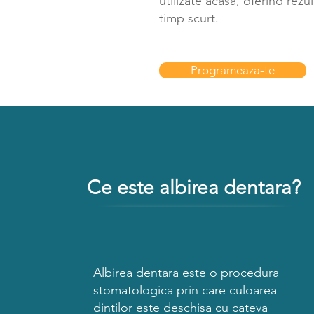
utilizate acasa, oferind rezul
timp scurt.
Programeaza-te
Ce este albirea dentara?
Albirea dentara este o procedura
stomatologica prin care culoarea
dintilor este deschisa cu cateva