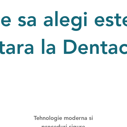
e sa alegi est
tara
la Denta
Tehnologie moderna si
proceduri sigure