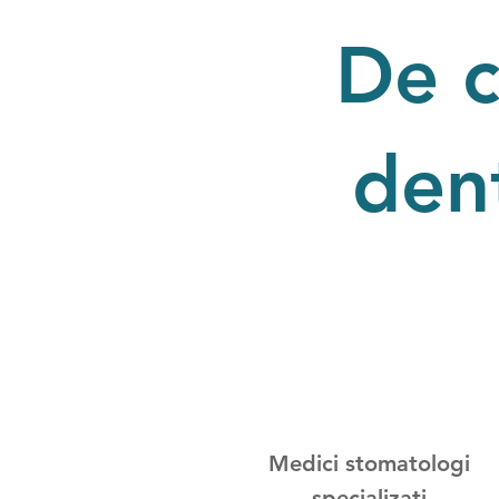
De c
den
Medici stomatologi
specializati