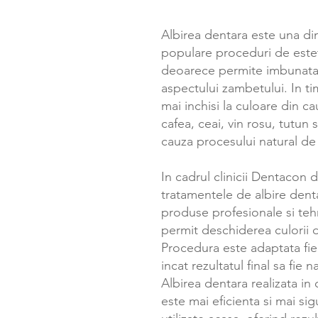
Albirea dentara este una di
populare proceduri de estet
deoarece permite imbunatat
aspectului zambetului. In ti
mai inchisi la culoare din 
cafea, ceai, vin rosu, tutun 
cauza procesului natural de
In cadrul clinicii Dentacon d
tratamentele de albire denta
produse profesionale si te
permit deschiderea culorii di
Procedura este adaptata fiec
incat rezultatul final sa fie 
Albirea dentara realizata in
este mai eficienta si mai si