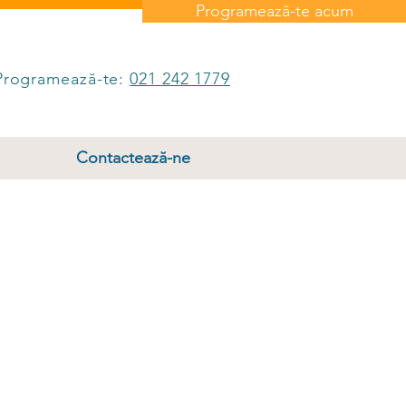
Programează-te acum
Programează-te:
021 242 1779
Contactează-ne
a